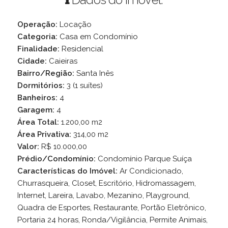
Operação:
Locação
Categoria:
Casa em Condomínio
Finalidade:
Residencial
Cidade:
Caieiras
Bairro/Região:
Santa Inês
Dormitórios:
3 (1 suítes)
Banheiros:
4
Garagem:
4
Área Total:
1.200,00 m2
Área Privativa:
314,00 m2
Valor:
R$ 10.000,00
Prédio/Condomínio:
Condomínio Parque Suíça
Características do Imóvel:
Ar Condicionado,
Churrasqueira, Closet, Escritório, Hidromassagem,
Internet, Lareira, Lavabo, Mezanino, Playground,
Quadra de Esportes, Restaurante, Portão Eletrônico,
Portaria 24 horas, Ronda/Vigilância, Permite Animais,