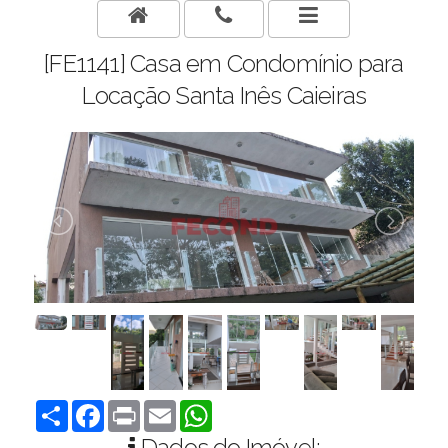
[FE1141] Casa em Condomínio para
Locação Santa Inês Caieiras
Compartilhar
Facebook
Print
Email
WhatsApp
Dados do Imóvel: