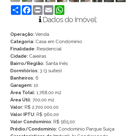
Compartilhar
Facebook
Print
Email
WhatsApp
Dados do Imóvel:
Operação:
Venda
Categoria:
Casa em Condomínio
Finalidade:
Residencial
Cidade:
Caieiras
Bairro/Região:
Santa Inês
Dormitórios:
3 (3 suítes)
Banheiros:
6
Garagem:
10
Área Total:
1.768,00 m2
Área Útil:
700,00 m2
Valor:
R$ 2.700.000,00
Valor IPTU:
R$ 960,00
Valor Condomínio:
R$ 565,00
Prédio/Condomínio:
Condomínio Parque Suiça