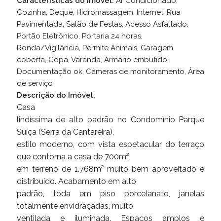
Características do Imóvel:
Ar Condicionado,
Cozinha, Deque, Hidromassagem, Internet, Rua
Pavimentada, Salão de Festas, Acesso Asfaltado,
Portão Eletrônico, Portaria 24 horas,
Ronda/Vigilância, Permite Animais, Garagem
coberta, Copa, Varanda, Armário embutido,
Documentação ok, Câmeras de monitoramento, Área
de serviço
Descrição do Imóvel:
Casa
lindíssima de alto padrão no Condomínio Parque
Suíça (Serra da Cantareira),
estilo moderno, com vista espetacular do terraço
que contorna a casa de 700m²,
em terreno de 1.768m² muito bem aproveitado e
distribuído. Acabamento em alto
padrão, toda em piso porcelanato, janelas
totalmente envidraçadas, muito
ventilada e iluminada. Espaços amplos e