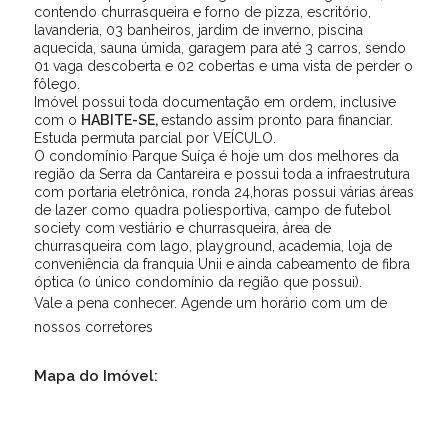
contendo churrasqueira e forno de pizza, escritório,
lavanderia, 03 banheiros, jardim de inverno, piscina
aquecida, sauna úmida, garagem para até 3 carros, sendo
01 vaga descoberta e 02 cobertas e uma vista de perder o
fôlego.
Imóvel possui toda documentação em ordem, inclusive
com o
HABITE-SE,
estando assim pronto para financiar.
Estuda permuta parcial por VEÍCULO.
O condomínio Parque Suíça é hoje um dos melhores da
região da Serra da Cantareira e possui toda a infraestrutura
com portaria eletrônica, ronda 24,horas possui várias áreas
de lazer como quadra poliesportiva, campo de futebol
society com vestiário e churrasqueira, área de
churrasqueira com lago, playground, academia, loja de
conveniência da franquia Unii e ainda cabeamento de fibra
óptica (o único condomínio da região que possui).
Vale a pena conhecer. Agende um horário com um de
nossos corretores
Mapa do Imóvel: