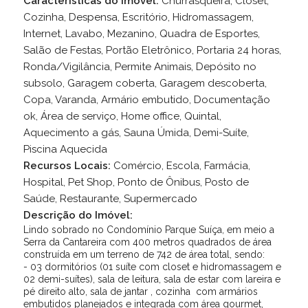
Características do Imóvel:
Churrasqueira, Closet,
Cozinha, Despensa, Escritório, Hidromassagem,
Internet, Lavabo, Mezanino, Quadra de Esportes,
Salão de Festas, Portão Eletrônico, Portaria 24 horas,
Ronda/Vigilância, Permite Animais, Depósito no
subsolo, Garagem coberta, Garagem descoberta,
Copa, Varanda, Armário embutido, Documentação
ok, Área de serviço, Home office, Quintal,
Aquecimento a gás, Sauna Úmida, Demi-Suíte,
Piscina Aquecida
Recursos Locais:
Comércio, Escola, Farmácia,
Hospital, Pet Shop, Ponto de Ônibus, Posto de
Saúde, Restaurante, Supermercado
Descrição do Imóvel:
Lindo sobrado no Condomínio Parque Suíça, em meio a
Serra da Cantareira com 400 metros quadrados de área
construída em um terreno de 742 de área total, sendo:
- 03 dormitórios (01 suíte com closet e hidromassagem e
02 demi-suítes), sala de leitura, sala de estar com lareira e
pé direito alto, sala de jantar , cozinha
com armários
embutidos planejados
e
integrada com área gourmet,