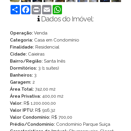
Compartilhar
Facebook
Print
Email
WhatsApp
Dados do Imóvel:
Operação:
Venda
Categoria:
Casa em Condomínio
Finalidade:
Residencial
Cidade:
Caieiras
Bairro/Região:
Santa Inês
Dormitórios:
3 (1 suítes)
Banheiros:
3
Garagem:
2
Área Total:
742,00 m2
Área Privativa:
400,00 m2
Valor:
R$ 1.200.000,00
Valor IPTU:
R$ 916,32
Valor Condomínio:
R$ 700,00
Prédio/Condomínio:
Condomínio Parque Suiça