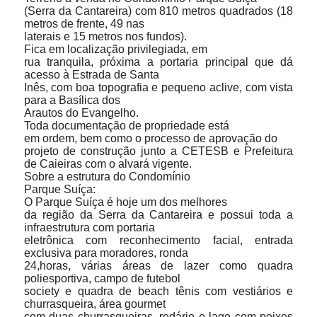
(Serra da Cantareira) com 810 metros quadrados (18
metros de frente, 49 nas
laterais e 15 metros nos fundos).
Fica em localização privilegiada, em
rua tranquila, próxima a portaria principal que dá
acesso à Estrada de Santa
Inês, com boa topografia e pequeno aclive, com vista
para a Basílica dos
Arautos do Evangelho.
Toda documentação de propriedade está
em ordem, bem como o processo de aprovação do
projeto de construção junto a CETESB e Prefeitura
de Caieiras com o alvará vigente.
Sobre a estrutura do Condomínio
Parque Suíça:
O Parque Suíça é hoje um dos melhores
da região da Serra da Cantareira e possui toda a
infraestrutura com portaria
eletrônica com reconhecimento facial, entrada
exclusiva para moradores, ronda
24,horas, várias áreas de lazer como quadra
poliesportiva, campo de futebol
society e quadra de beach tênis com vestiários e
churrasqueira, área gourmet
com duas churrasqueiras, redário e lago com peixes