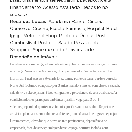
Estacionamento, Internet, Jardim, Lavabo, Aceita
Financiamento, Acesso Asfaltado, Depósito no
subsolo
Recursos Locais:
Academia, Banco, Cinema,
Comércio, Creche, Escola, Farmácia, Hospital, Hotel,
Igreja, Metrô, Pet Shop, Ponto de Ônibus, Posto de
Combustível, Posto de Saúde, Restaurante,
Shopping, Supermercado, Universidade
Descrição do Imóvel:
Localizado em rua larga, arborizada e tranquila com muita segurança. Próximo
ao colégio Salesiano e Mazzarelo, do supermercado Pão de Açúcar e Oba
Hortifruti. Fácil acesso a Avenida Braz Leme, ponte da Casa Verde e corredor
Norte Sul. Sobrado composto por 3 suítes, sendo a master com closet e sacada,
sala de tv e sala de jantar. Pisos em granito e porcelanato de alta qualidade. Ar
condicionado nos principais ambientes, jardim, vaga para 3 ou 4
veículos(depende do porte do veículo) e portões automatizados. Repleto de
armários planejados em todos os ambientes, teto rebaixado em gesso e projeto
luminotecnico, elevador que serve os três pavimentos, dependência de
empregada, área de serviço independente, espaço gourmet isolado com