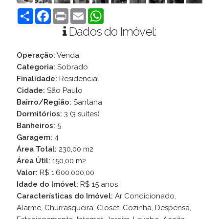
Compartilhar
Facebook
Print
Email
WhatsApp
Dados do Imóvel:
Operação:
Venda
Categoria:
Sobrado
Finalidade:
Residencial
Cidade:
São Paulo
Bairro/Região:
Santana
Dormitórios:
3 (3 suítes)
Banheiros:
5
Garagem:
4
Área Total:
230,00 m2
Área Útil:
150,00 m2
Valor:
R$ 1.600.000,00
Idade do Imóvel:
R$ 15 anos
Características do Imóvel:
Ar Condicionado,
Alarme, Churrasqueira, Closet, Cozinha, Despensa,